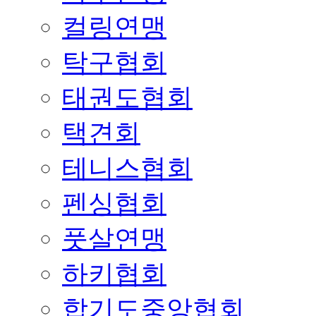
컬링연맹
탁구협회
태권도협회
택견회
테니스협회
펜싱협회
풋살연맹
하키협회
합기도중앙협회