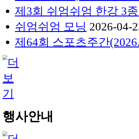
제3회 쉬엄쉬엄 한강 3종
쉬엄쉬엄 모닝
2026-04-2
제64회 스포츠주간(2026.4.
행사안내