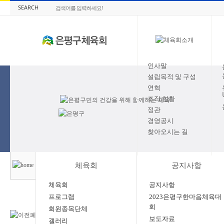
SEARCH
인사말
설립목적 및 구성
연혁
조직 현황
정관
경영공시
찾아오시는 길
체육회
공지사항
체육회
공지사항
프로그램
2023은평구한마음체육대
회
회원종목단체
202
보도자료
갤러리