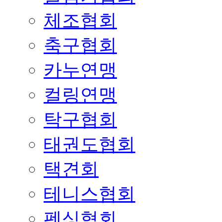
체조협회
축구협회
카누연맹
컬링연맹
탁구협회
태권도협회
택견회
테니스협회
펜싱협회