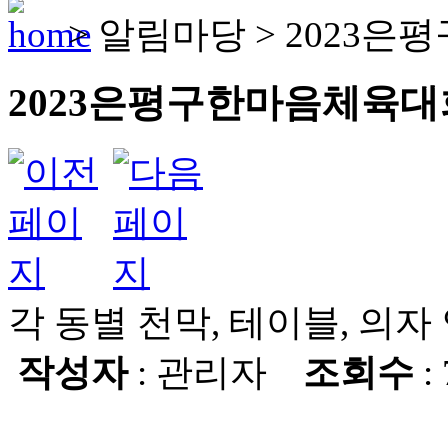
>
알림마당
>
2023은
2023은평구한마음체육대
각 동별 천막, 테이블, 의자
작성자
: 관리자
조회수
: