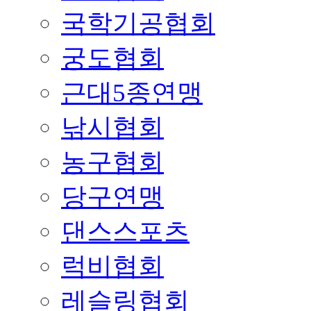
국학기공협회
궁도협회
근대5종연맹
낚시협회
농구협회
당구연맹
댄스스포츠
럭비협회
레슬링협회