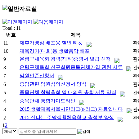
Total : 11
번호
제목
제휴가맹점 배포용 할인 티켓
11
관
10
체육경기(대회)용 생활음악 배포
관
은평구체육회 경력(재직)증명서 발급 신청
9
관
은평구체육회 신규회원종목단체가입 관련 서류
8
관
임원인준신청서
7
관
중임관련 임원심의신청서 양식
6
관
종목단체 창립총회 및 대의원 총회 서류 양식
5
관
종목단체 통합가이드라인
4
관
2015 생활체육서울시민리그(s-리그) 자료입니다
3
관
2015 신나는 주말생활체육학교 출석부 양식
2
관
1
2