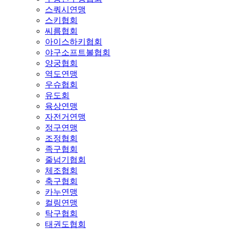
스쿼시연맹
스키협회
씨름협회
아이스하키협회
야구소프트볼협회
양궁협회
역도연맹
우슈협회
유도회
육상연맹
자전거연맹
정구연맹
조정협회
족구협회
줄넘기협회
체조협회
축구협회
카누연맹
컬링연맹
탁구협회
태권도협회