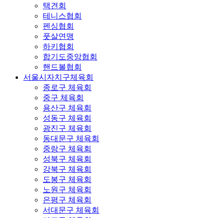
택견회
테니스협회
펜싱협회
풋살연맹
하키협회
합기도중앙협회
핸드볼협회
서울시자치구체육회
종로구 체육회
중구 체육회
용산구 체육회
성동구 체육회
광진구 체육회
동대문구 체육회
중랑구 체육회
성북구 체육회
강북구 체육회
도봉구 체육회
노원구 체육회
은평구 체육회
서대문구 체육회