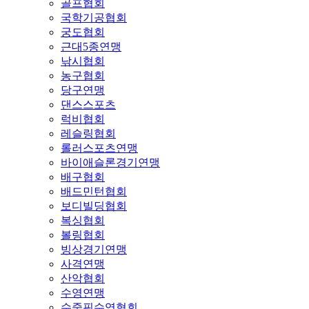
골프협회
국학기공협회
궁도협회
근대5종연맹
낚시협회
농구협회
당구연맹
댄스스포츠
럭비협회
레슬링협회
롤러스포츠연맹
바이애슬론경기연맹
배구협회
배드민턴협회
보디빌딩협회
복싱협회
볼링협회
빙상경기연맹
사격연맹
산악협회
수영연맹
수중핀수영협회