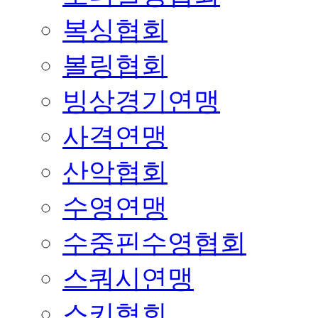
복싱협회
볼링협회
빙상경기연맹
사격연맹
산악협회
수영연맹
수중핀수영협회
스쿼시연맹
스키협회