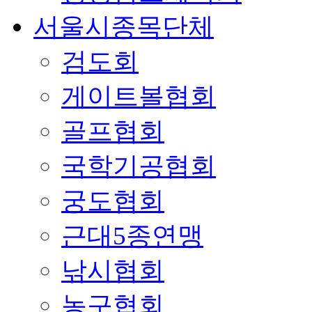
서울시종목단체
검도회
게이트볼협회
골프협회
국학기공협회
궁도협회
근대5종연맹
낚시협회
농구협회