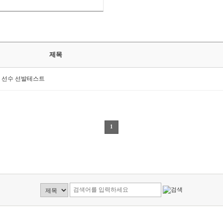
제목
차 선수 선발테스트
1