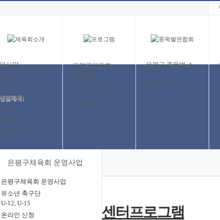
인사말
은평구 종목별 소
은평구체육회
개
운영사업
설립목적 및 구성
행사안내
연혁
유소년 축구단
U-12, U-15
조직 현황
온라인 신청
정관
경영공시
찾아오시는 길
은평구체육회 운영사업
은평구체육회 운영사업
유소년 축구단
U-12, U-15
온라인 신청