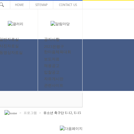
HOME
SITEMAP
CONTACT US
일반자료실
공지사항
사진자료실
2023은평구
한마음체육대회
동영상자료실
보도자료
채용공고
입찰공고
자유게시판
관련사이트
>
프로그램
>
유소년 축구단 U-12, U-15